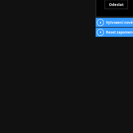
Vytvoøení nové
Reset zapomen