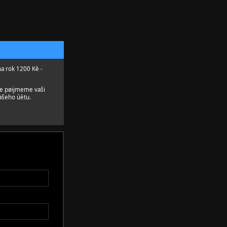
na rok 1200 Kè -
le pøijmeme vaši
ašeho úètu.