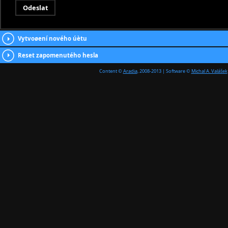
Vytvoøení nového úètu
Reset zapomenutého hesla
Content ©
Aradia
, 2008-2013 | Software ©
Michal A. Valášek