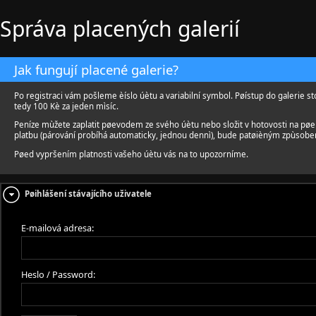
Správa placených galerií
Jak fungují placené galerie?
Po registraci vám pošleme èíslo úètu a variabilní symbol. Pøístup do galerie st
tedy 100 Kè za jeden mìsíc.
Peníze mùžete zaplatit pøevodem ze svého úètu nebo složit v hotovosti na pø
platbu (párování probíhá automaticky, jednou dennì), bude patøièným zpùsobe
Pøed vypršením platnosti vašeho úètu vás na to upozorníme.
Pøihlášení stávajícího uživatele
E-mailová adresa:
Heslo / Password: