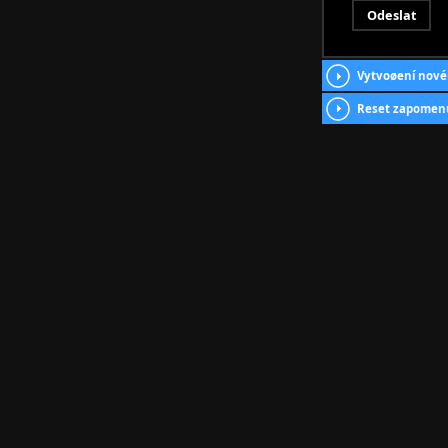
Vytvoøení nové
Reset zapomen