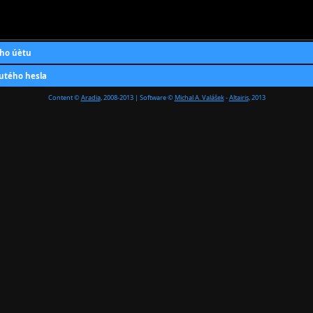
ho úètu
utého hesla
Content ©
Aradia
, 2008-2013 | Software ©
Michal A. Valášek
-
Altairis
, 2013