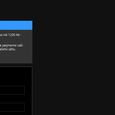
na rok 1200 Kè -
le pøijmeme vaši
ašeho úètu.