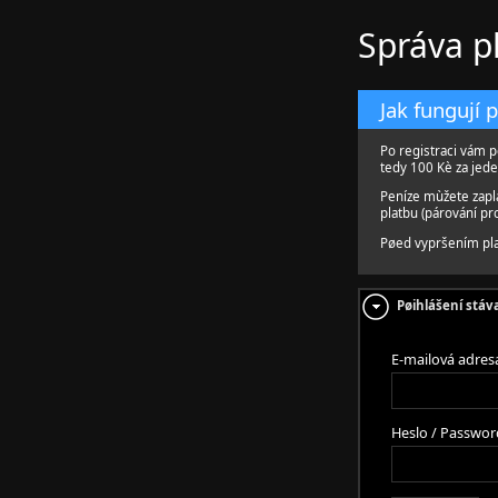
Správa p
Jak fungují 
Po registraci vám p
tedy 100 Kè za jede
Peníze mùžete zapl
platbu (párování p
Pøed vypršením pla
Pøihlášení stáva
E-mailová adres
Heslo / Passwor