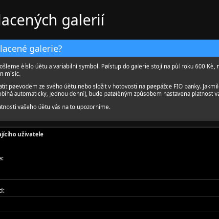
lacených galerií
placené galerie?
ošleme èíslo úètu a variabilní symbol. Pøístup do galerie stojí na pùl roku 600 Kè, 
n mìsíc.
atit pøevodem ze svého úètu nebo složit v hotovosti na pøepážce FIO banky. Jakmi
robíhá automaticky, jednou dennì), bude patøièným zpùsobem nastavena platnost v
tnosti vašeho úètu vás na to upozorníme.
jícího uživatele
a:
d: