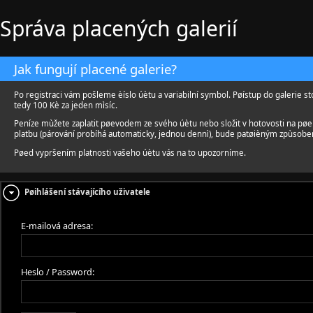
Správa placených galerií
Jak fungují placené galerie?
Po registraci vám pošleme èíslo úètu a variabilní symbol. Pøístup do galerie st
tedy 100 Kè za jeden mìsíc.
Peníze mùžete zaplatit pøevodem ze svého úètu nebo složit v hotovosti na pø
platbu (párování probíhá automaticky, jednou dennì), bude patøièným zpùsobe
Pøed vypršením platnosti vašeho úètu vás na to upozorníme.
Pøihlášení stávajícího uživatele
E-mailová adresa:
Heslo / Password: