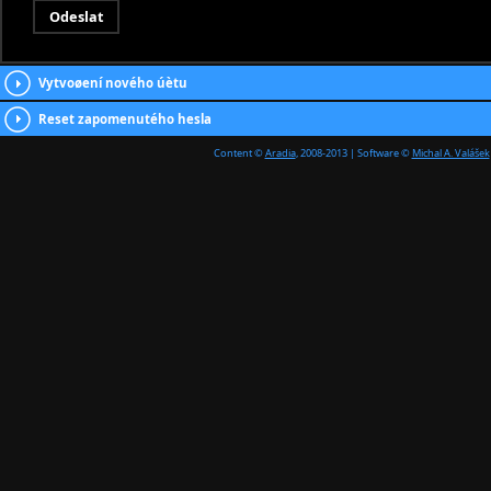
Vytvoøení nového úètu
Reset zapomenutého hesla
Content ©
Aradia
, 2008-2013 | Software ©
Michal A. Valášek