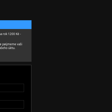
na rok 1200 Kè -
le pøijmeme vaši
ašeho úètu.