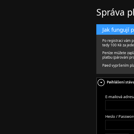
Správa p
Jak fungují 
Po registraci vám p
tedy 100 Kè za jede
Peníze mùžete zapl
platbu (párování p
Pøed vypršením pla
Pøihlášení stáva
E-mailová adres
Heslo / Passwor