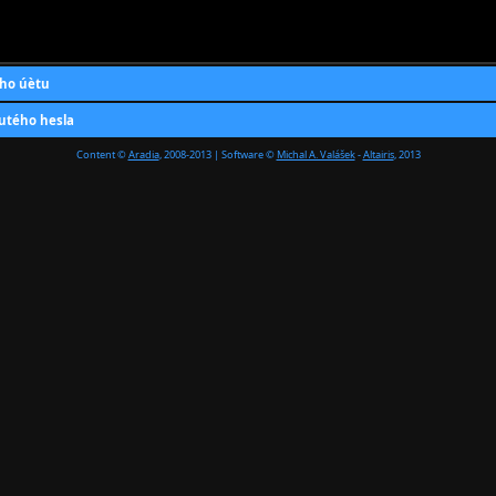
ho úètu
utého hesla
Content ©
Aradia
, 2008-2013 | Software ©
Michal A. Valášek
-
Altairis
, 2013