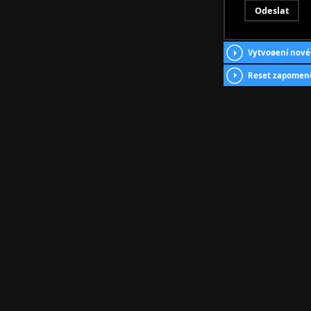
Vytvoøení nové
Reset zapomen