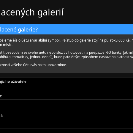
lacených galerií
placené galerie?
ošleme èíslo úètu a variabilní symbol. Pøístup do galerie stojí na pùl roku 600 Kè, 
n mìsíc.
atit pøevodem ze svého úètu nebo složit v hotovosti na pøepážce FIO banky. Jakmi
robíhá automaticky, jednou dennì), bude patøièným zpùsobem nastavena platnost v
tnosti vašeho úètu vás na to upozorníme.
jícího uživatele
a:
d: