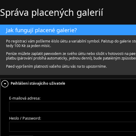
Správa placených galerií
Jak fungují placené galerie?
Po registraci vám pošleme èíslo úètu a variabilní symbol. Pøístup do galerie st
tedy 100 Kè za jeden mìsíc.
Peníze mùžete zaplatit pøevodem ze svého úètu nebo složit v hotovosti na pø
platbu (párování probíhá automaticky, jednou dennì), bude patøièným zpùsobe
Pøed vypršením platnosti vašeho úètu vás na to upozorníme.
Pøihlášení stávajícího uživatele
E-mailová adresa:
Heslo / Password: