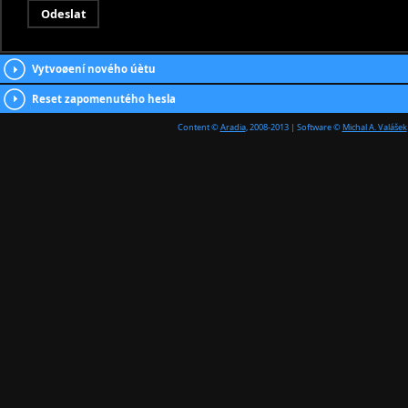
Vytvoøení nového úètu
Reset zapomenutého hesla
Content ©
Aradia
, 2008-2013 | Software ©
Michal A. Valášek