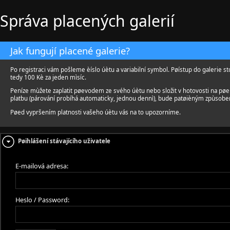
Správa placených galerií
Jak fungují placené galerie?
Po registraci vám pošleme èíslo úètu a variabilní symbol. Pøístup do galerie st
tedy 100 Kè za jeden mìsíc.
Peníze mùžete zaplatit pøevodem ze svého úètu nebo složit v hotovosti na pø
platbu (párování probíhá automaticky, jednou dennì), bude patøièným zpùsobe
Pøed vypršením platnosti vašeho úètu vás na to upozorníme.
Pøihlášení stávajícího uživatele
E-mailová adresa:
Heslo / Password: