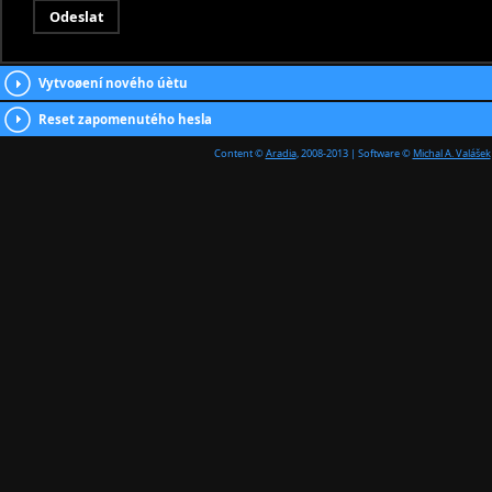
Vytvoøení nového úètu
Reset zapomenutého hesla
Content ©
Aradia
, 2008-2013 | Software ©
Michal A. Valášek