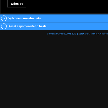
Vytvoøení nového úètu
Reset zapomenutého hesla
Content ©
Aradia
, 2008-2013 | Software ©
Michal A. Valášek