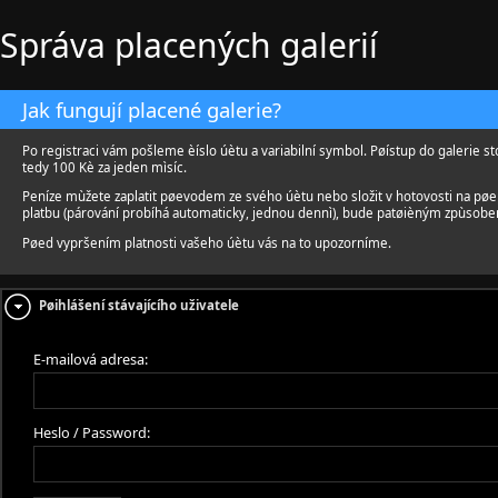
Správa placených galerií
Jak fungují placené galerie?
Po registraci vám pošleme èíslo úètu a variabilní symbol. Pøístup do galerie st
tedy 100 Kè za jeden mìsíc.
Peníze mùžete zaplatit pøevodem ze svého úètu nebo složit v hotovosti na pø
platbu (párování probíhá automaticky, jednou dennì), bude patøièným zpùsobe
Pøed vypršením platnosti vašeho úètu vás na to upozorníme.
Pøihlášení stávajícího uživatele
E-mailová adresa:
Heslo / Password: