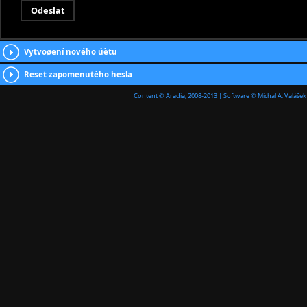
Vytvoøení nového úètu
Reset zapomenutého hesla
Content ©
Aradia
, 2008-2013 | Software ©
Michal A. Valášek