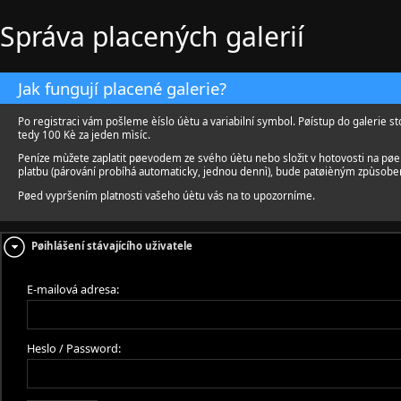
Správa placených galerií
Jak fungují placené galerie?
Po registraci vám pošleme èíslo úètu a variabilní symbol. Pøístup do galerie st
tedy 100 Kè za jeden mìsíc.
Peníze mùžete zaplatit pøevodem ze svého úètu nebo složit v hotovosti na pø
platbu (párování probíhá automaticky, jednou dennì), bude patøièným zpùsobe
Pøed vypršením platnosti vašeho úètu vás na to upozorníme.
Pøihlášení stávajícího uživatele
E-mailová adresa:
Heslo / Password: