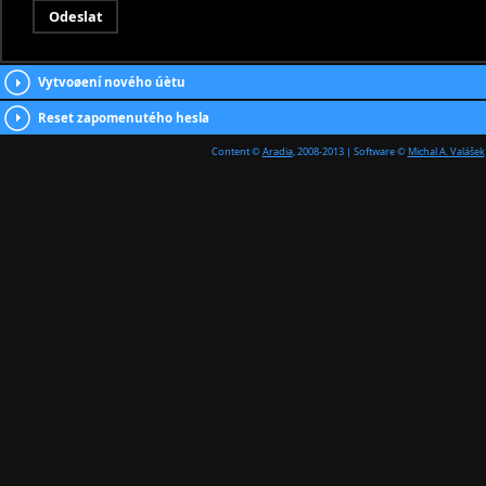
Vytvoøení nového úètu
Reset zapomenutého hesla
Content ©
Aradia
, 2008-2013 | Software ©
Michal A. Valášek