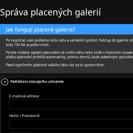
Správa placených galerií
Jak fungují placené galerie?
Po registraci vám pošleme èíslo úètu a variabilní symbol. Pøístup do galerie st
tedy 100 Kè za jeden mìsíc.
Peníze mùžete zaplatit pøevodem ze svého úètu nebo složit v hotovosti na pø
platbu (párování probíhá automaticky, jednou dennì), bude patøièným zpùsobe
Pøed vypršením platnosti vašeho úètu vás na to upozorníme.
Pøihlášení stávajícího uživatele
E-mailová adresa:
Heslo / Password: