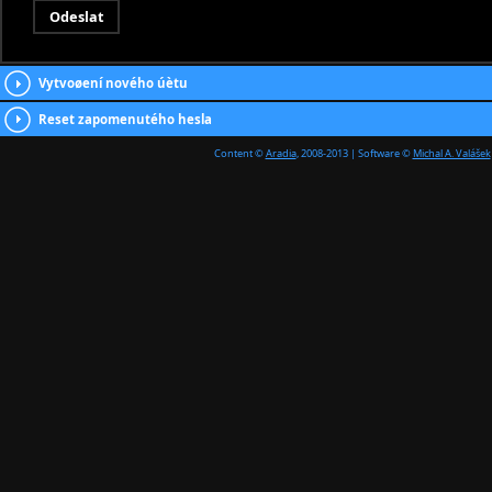
Vytvoøení nového úètu
Reset zapomenutého hesla
Content ©
Aradia
, 2008-2013 | Software ©
Michal A. Valášek