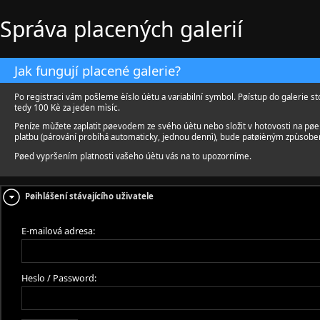
Správa placených galerií
Jak fungují placené galerie?
Po registraci vám pošleme èíslo úètu a variabilní symbol. Pøístup do galerie st
tedy 100 Kè za jeden mìsíc.
Peníze mùžete zaplatit pøevodem ze svého úètu nebo složit v hotovosti na pø
platbu (párování probíhá automaticky, jednou dennì), bude patøièným zpùsobe
Pøed vypršením platnosti vašeho úètu vás na to upozorníme.
Pøihlášení stávajícího uživatele
E-mailová adresa:
Heslo / Password: