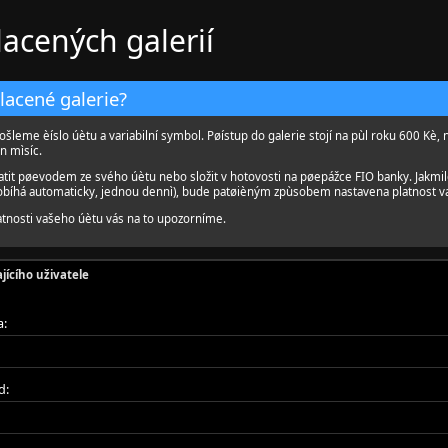
lacených galerií
placené galerie?
ošleme èíslo úètu a variabilní symbol. Pøístup do galerie stojí na pùl roku 600 Kè, 
n mìsíc.
atit pøevodem ze svého úètu nebo složit v hotovosti na pøepážce FIO banky. Jakmi
robíhá automaticky, jednou dennì), bude patøièným zpùsobem nastavena platnost v
tnosti vašeho úètu vás na to upozorníme.
jícího uživatele
a:
d: