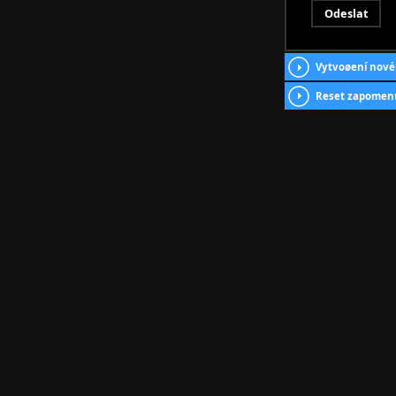
Vytvoøení nové
Reset zapomen