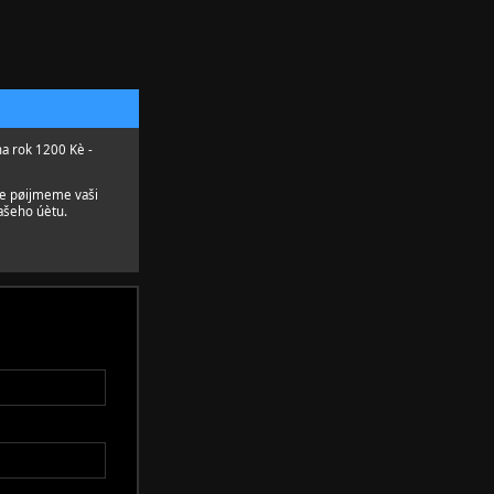
na rok 1200 Kè -
le pøijmeme vaši
ašeho úètu.