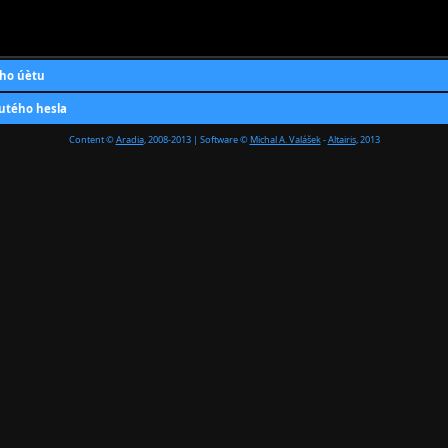
ho úètu
utého hesla
Content ©
Aradia
, 2008-2013 | Software ©
Michal A. Valášek
-
Altairis
, 2013