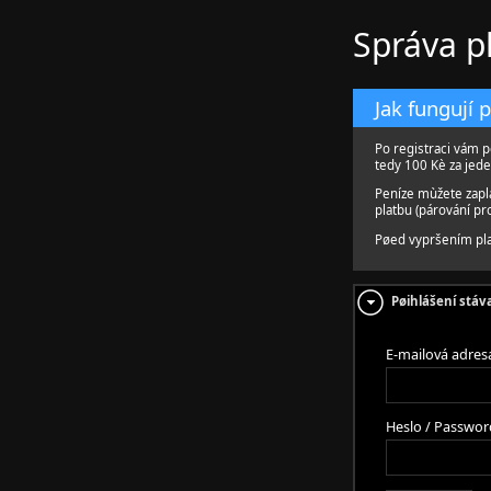
Správa p
Jak fungují 
Po registraci vám p
tedy 100 Kè za jede
Peníze mùžete zapl
platbu (párování p
Pøed vypršením pla
Pøihlášení stáva
E-mailová adres
Heslo / Passwor